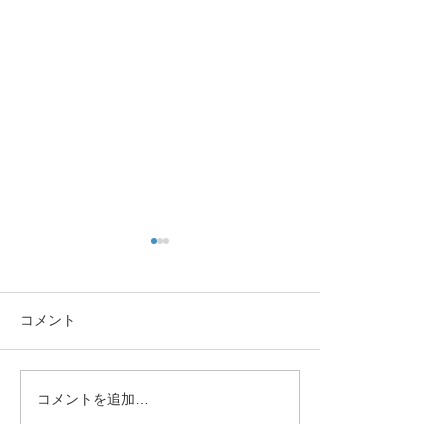
コメント
コメントを追加…
🥄初めての離乳食教室・
今、私たちにで
2026年7月9日🥄
～乳幼児の防災