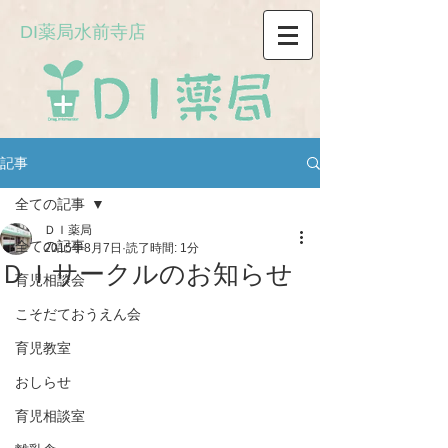
DI薬局水前寺店
記事
全ての記事
ＤＩ薬局
全ての記事
2015年8月7日
読了時間: 1分
ＤＩサークルのお知らせ
育児相談会
こそだておうえん会
育児教室
おしらせ
育児相談室