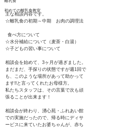
離乳食
初めての離乳食教室
主な相談内容です。 
☆離乳食の初期～中期　お肉の調理法
  食べ方について 
☆水分補給について（麦茶・白湯） 
☆子どもの習い事について 
相談会を始めて、3ヶ月が過ぎました。
まだまだ、手探りの状態ですが週1回で
も、このような場所があって助かって
ます!!と言ってくれたお母様方。 
私たちスタッフは、その言葉で次も頑
張ることが出来ます！ 
相談会が終わり、湧心苑・ふれあい館
での実施だったので、帰る時にディサ
ービスに来ていたお婆ちゃんが、赤ち