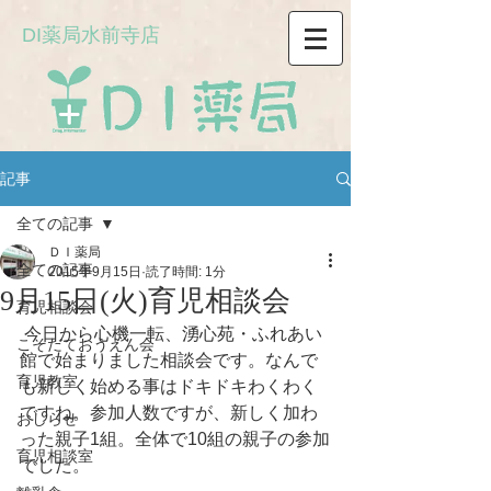
DI薬局水前寺店
記事
全ての記事
ＤＩ薬局
全ての記事
2015年9月15日
読了時間: 1分
9月15日(火)育児相談会
育児相談会
 今日から心機一転、湧心苑・ふれあい
こそだておうえん会
館で始まりました相談会です。なんで
育児教室
も新しく始める事はドキドキわくわく
ですね。参加人数ですが、新しく加わ
おしらせ
った親子1組。全体で10組の親子の参加
育児相談室
でした。 