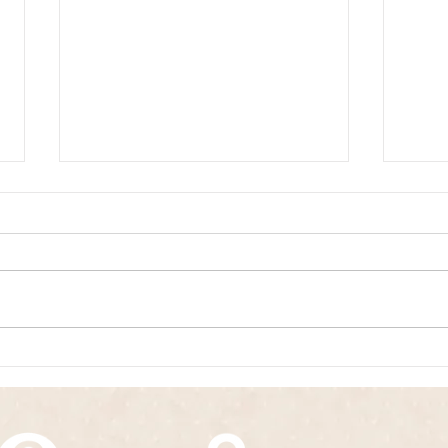
今、私たちにできる備え～乳
🥄
幼児の防災について～
年６