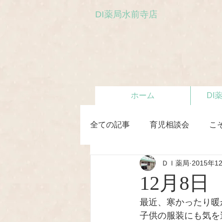
DI薬局水前寺店
ホーム
DI
全ての記事
育児相談会
こ
ＤＩ薬局
2015年1
初めての離乳食教室
12月8
最近、寒かったり暖
子供の服装にも気を