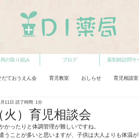
薬局の取り組み
ブログ
薬剤師訪問サ
そだておうえん会
育児教室
おしらせ
育児相談室
2月11日
読了時間: 1分
日（火）育児相談会
かかったりと体調管理が難しいですね。 
遣うことが多いと思いますが、子供は大人よりも体温が