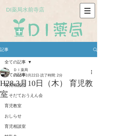
DI薬局水前寺店
記事
全ての記事
ＤＩ薬局
全ての記事
2016年3月22日
読了時間: 2分
H28.3月10日（木） 育児教
育児相談会
室
こそだておうえん会
育児教室
おしらせ
育児相談室