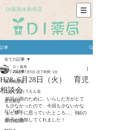
DI薬局水前寺店
記事
全ての記事
ＤＩ薬局
全ての記事
2016年7月5日
読了時間: 1分
H28. 6月28日（火） 育児
育児相談会
相談会
こそだておうえん会
前回が雨のために、いらした方がとて
育児教室
も少なかったので、今回も少ないかな
おしらせ
ぁと勝手に思っていたところ…、8組の
親子が参加してくれました！
育児相談室