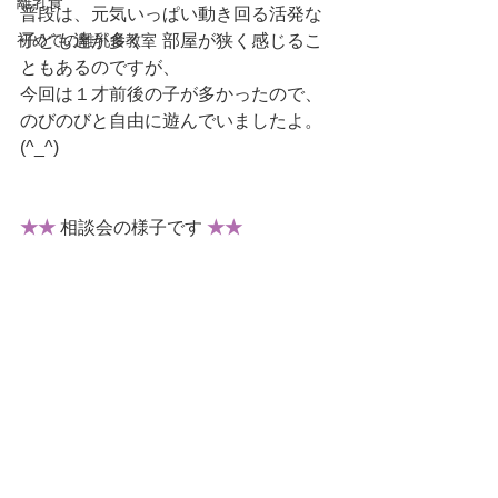
離乳食
普段は、元気いっぱい動き回る活発な
初めての離乳食教室
子ども達が多く、部屋が狭く感じるこ
ともあるのですが、
今回は１才前後の子が多かったので、
のびのびと自由に遊んでいましたよ。
(^_^)
★★
 相談会の様子です 
★★