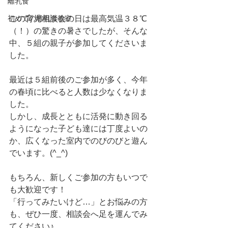
離乳食
初めての離乳食教室
この育児相談会の日は最高気温３８℃
（！）の驚きの暑さでしたが、そんな
中、５組の親子が参加してくださいま
した。
最近は５組前後のご参加が多く、今年
の春頃に比べると人数は少なくなりま
した。
しかし、成長とともに活発に動き回る
ようになった子ども達には丁度よいの
か、広くなった室内でのびのびと遊ん
でいます。(^_^)
もちろん、新しくご参加の方もいつで
も大歓迎です！
「行ってみたいけど…」とお悩みの方
も、ぜひ一度、相談会へ足を運んでみ
てください♪