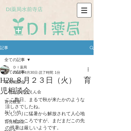
DI薬局水前寺店
記事
全ての記事
ＤＩ薬局
全ての記事
2016年8月30日
読了時間: 1分
H28.８月２３日（火） 育
育児相談会
児相談会
こそだておうえん会
ここ数日、まるで秋が来たかのような
育児教室
涼しさでしたね。
おしらせ
久しぶりに猛暑から解放されて人心地
ついたところですが、まだまだこの先
育児相談室
の残暑は厳しいようです。