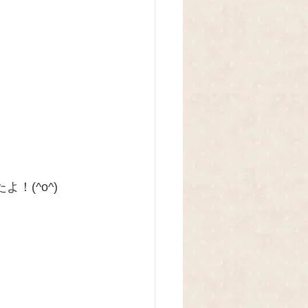
！(^o^)