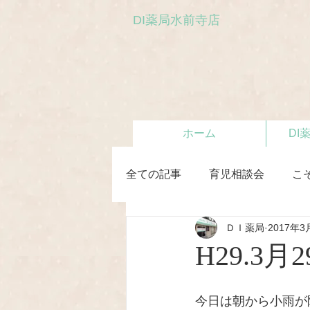
DI薬局水前寺店
ホーム
DI
全ての記事
育児相談会
こ
ＤＩ薬局
2017年3
初めての離乳食教室
H29.
今日は朝から小雨が降