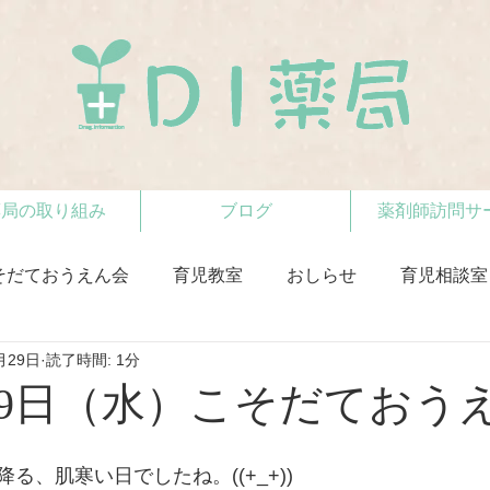
薬局の取り組み
ブログ
薬剤師訪問サ
そだておうえん会
育児教室
おしらせ
育児相談室
月29日
読了時間: 1分
3月29日（水）こそだておう
る、肌寒い日でしたね。((+_+))