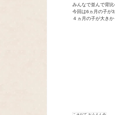
みんなで並んで背比
今回は6ヵ月の子が
４ヵ月の子が大きかっ
こそだて おうえん会