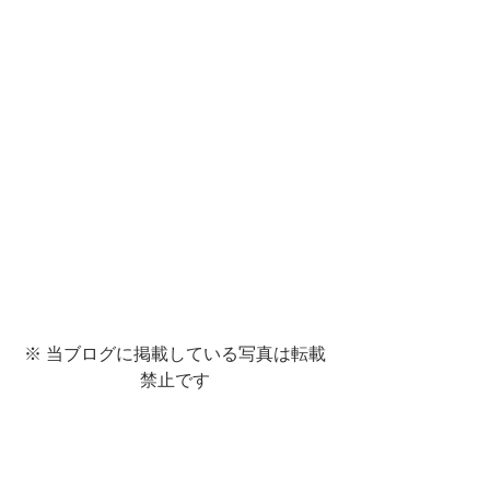
※ 当ブログに掲載している写真は転載
禁止です
育児相談会
育児相談会