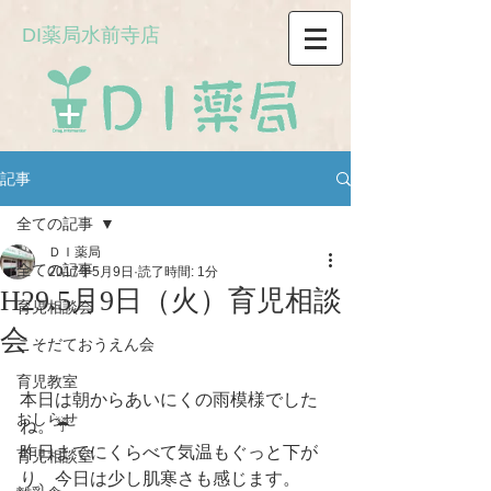
DI薬局水前寺店
記事
全ての記事
ＤＩ薬局
全ての記事
2017年5月9日
読了時間: 1分
H29.5月9日（火）育児相談
育児相談会
会
こそだておうえん会
育児教室
本日は朝からあいにくの雨模様でした
おしらせ
ね。☔
昨日までにくらべて気温もぐっと下が
育児相談室
り、今日は少し肌寒さも感じます。