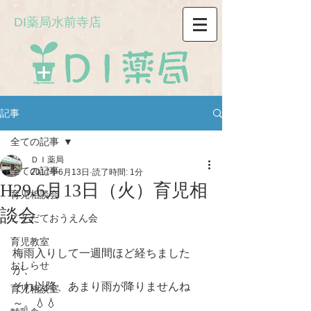
DI薬局水前寺店
記事
全ての記事
ＤＩ薬局
全ての記事
2017年6月13日
読了時間: 1分
H29.6月13日（火）育児相
育児相談会
談会
こそだておうえん会
育児教室
梅雨入りして一週間ほど経ちました
おしらせ
が、
それ以降、あまり雨が降りませんね
育児相談室
～。💧💧