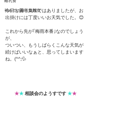
離乳食
初めての離乳食教室
今日も曇り気味ではありましたが、お
出掛けには丁度いいお天気でした。😊
これから先が｢梅雨本番｣なのでしょう
が、
ついつい、もうしばらくこんな天気が
続けばいいなぁと、思ってしまいます
ね。(^^;💦
★
★
 相談会のようすです 
★
★