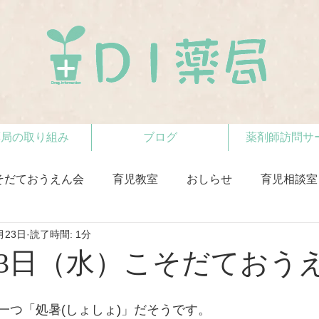
薬局の取り組み
ブログ
薬剤師訪問サ
そだておうえん会
育児教室
おしらせ
育児相談室
月23日
読了時間: 1分
8月23日（水）こそだておう
一つ「処暑(しょしょ)」だそうです。