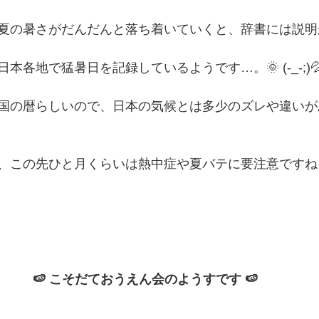
夏の暑さがだんだんと落ち着いていくと、辞書には説明
本各地で猛暑日を記録しているようです…。🌞 (-_-;)
国の暦らしいので、日本の気候とは多少のズレや違いが
、この先ひと月くらいは熱中症や夏バテに要注意ですね
🍉 こそだておうえん会のようすです 🍉