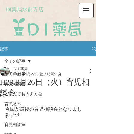
DI薬局水前寺店
記事
全ての記事
ＤＩ薬局
全ての記事
2017年9月27日
読了時間: 1分
H29.9月26日（火）育児相
育児相談会
談会
こそだておうえん会
育児教室
今回が最後の育児相談会となりまし
おしらせ
た。
育児相談室