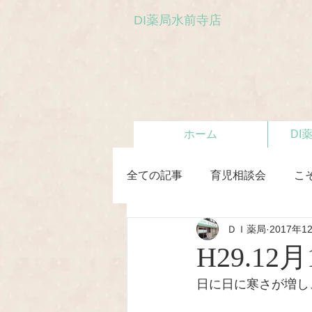
DI薬局水前寺店
ホーム
DI
全ての記事
育児相談会
こ
ＤＩ薬局
2017年1
初めての離乳食教室
H29.1
日に日に寒さが増し、