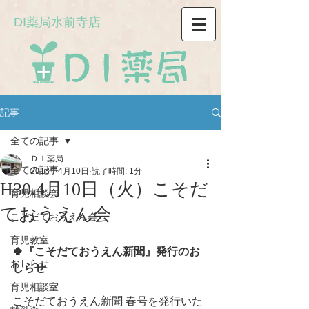
DI薬局水前寺店
記事
全ての記事
ＤＩ薬局
全ての記事
2018年4月10日
読了時間: 1分
H30.4月10日（火）こそだ
育児相談会
ておうえん会
こそだておうえん会
育児教室
🍀『こそだておうえん新聞』発行のお
おしらせ
しらせ 
育児相談室
こそだておうえん新聞 春号を発行いた