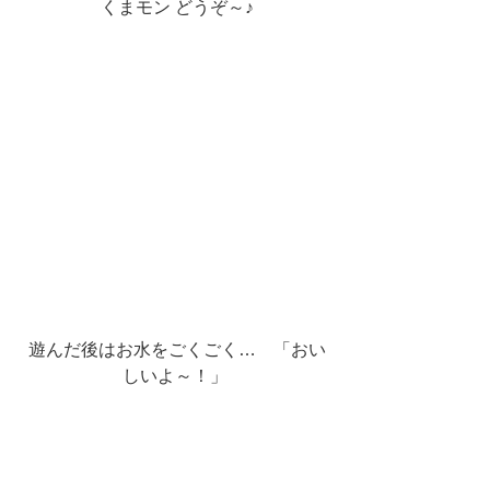
 くまモン どうぞ～♪
 遊んだ後はお水をごくごく…　「おい
しいよ～！」