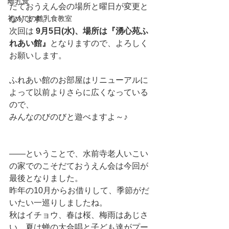
離乳食
だておうえん会の場所と曜日が変更と
初めての離乳食教室
なります。
次回は 
9月5日(水)、場所は『湧心苑ふ
れあい館』
となりますので、よろしく
お願いします。
ふれあい館のお部屋はリニューアルに
よって以前よりさらに広くなっている
ので、
みんなのびのびと遊べますよ～♪
――ということで、水前寺老人いこい
の家でのこそだておうえん会は今回が
最後となりました。
昨年の10月からお借りして、季節がだ
いたい一巡りしましたね。
秋はイチョウ、春は桜、梅雨はあじさ
い、夏は蝉の大合唱と子ども達がプー