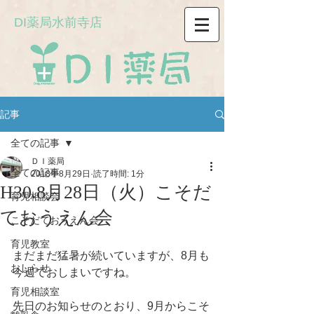
DI薬局水前寺店
記事
全ての記事
ＤＩ薬局
全ての記事
2018年8月29日
読了時間: 1分
H30.8月28日（火）こそだ
育児相談会
ておうえん会
こそだておうえん会
育児教室
まだまだ猛暑が続いていますが、8月も
おしらせ
今週でおしまいですね。
育児相談室
先日のお知らせのとおり、9月からこそ