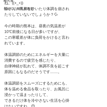
離乳食
ね。((+_+))
初めての離乳食教室
皆さん、風邪をひいたり体調を崩され
たりしていないでしょうか？💦
今の時期の熊本は、昼夜の気温差が
10℃前後になる日が多いですが、
この寒暖差が体に負荷をかけると言わ
れています。
体温調節のためにエネルギーを大量に
消費するので疲労を感じたり、
自律神経が乱れて、体調不良を起こす
原因にもなるのだそうです……。
体温調節をスムーズにするためにも、
体を温める食品を取ったり、お風呂に
浸かって温まったりして、
できるだけ体を冷やさない生活を心掛
けたいですね。😊