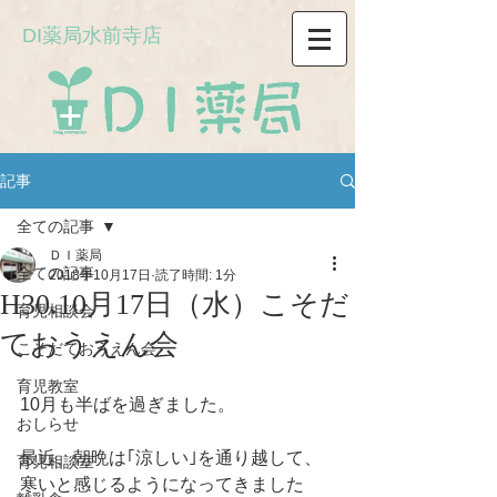
DI薬局水前寺店
記事
全ての記事
ＤＩ薬局
全ての記事
2018年10月17日
読了時間: 1分
H30.10月17日（水）こそだ
育児相談会
ておうえん会
こそだておうえん会
育児教室
10月も半ばを過ぎました。
おしらせ
最近、朝晩は｢涼しい｣を通り越して、
育児相談室
寒いと感じるようになってきました