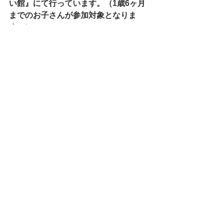
い館』にて行っています。（1歳6ヶ月
までのお子さんが参加対象となりま
す。）
こそだて おうえん会
お知らせ
こそだておうえん会
おしらせ
すべて表示
最新記事