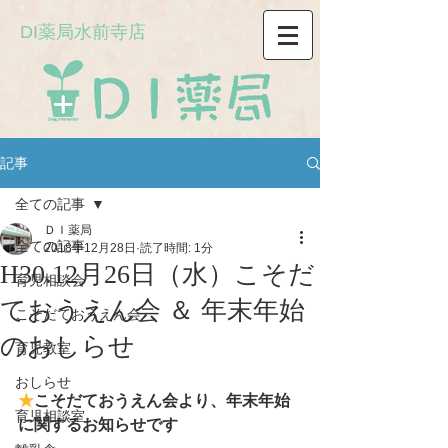
DI薬局水前寺店
記事
全ての記事
ＤＩ薬局
全ての記事
2018年12月28日
読了時間: 1分
H30.12月26日（水）こそだ
育児相談会
ておうえん会 ＆ 年末年始
こそだておうえん会
のおしらせ
育児教室
おしらせ
★
こそだておうえん会より、年末年始
育児相談室
に関するお知らせです