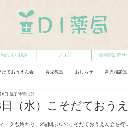
薬局の取り組み
ブログ
薬剤師訪問サ
そだておうえん会
育児教室
おしらせ
育児相談室
月8日
読了時間: 1分
.5月8日（水）こそだておう
ィークも終わり、2週間ぶりのこそだておうえん会を行い