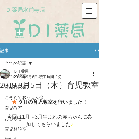
DI薬局水前寺店
記事
全ての記事
ＤＩ薬局
全ての記事
2019年9月6日
読了時間: 1分
2019.9月5日（木）育児教室
育児相談会
こそだておうえん会
★ 
９月の育児教室を行いました！
育児教室
今回は1月～3月生まれの赤ちゃんに参
おしらせ
加してもらいました
♪
育児相談室