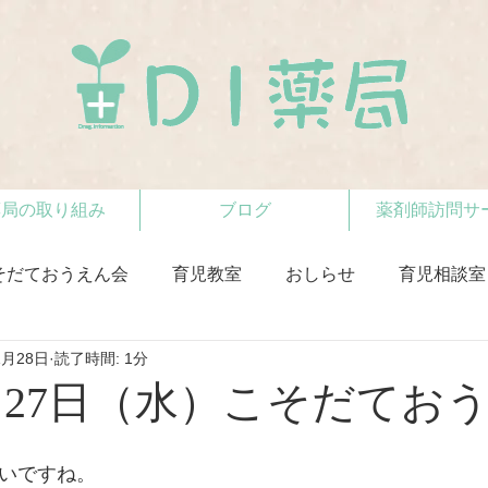
薬局の取り組み
ブログ
薬剤師訪問サ
そだておうえん会
育児教室
おしらせ
育児相談室
1月28日
読了時間: 1分
11月27日（水）こそだてお
まいですね。