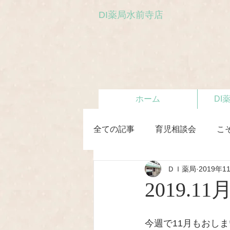
DI薬局水前寺店
ホーム
DI
全ての記事
育児相談会
こ
ＤＩ薬局
2019年1
初めての離乳食教室
2019.
今週で11月もおし