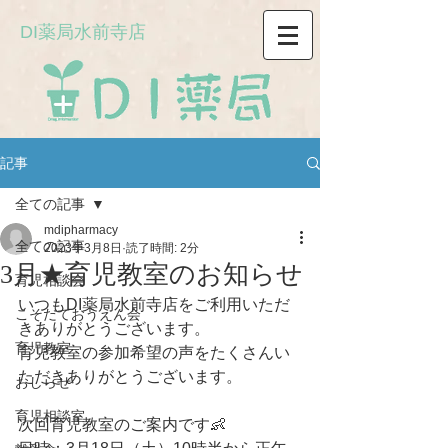
DI薬局水前寺店
記事
全ての記事
mdipharmacy
全ての記事
2023年3月8日
読了時間: 2分
3月★育児教室のお知らせ
育児相談会
いつもDI薬局水前寺店をご利用いただ
こそだておうえん会
きありがとうございます。
育児教室
育児教室の参加希望の声をたくさんい
ただきありがとうございます。
おしらせ
育児相談室
次回育児教室のご案内です👶