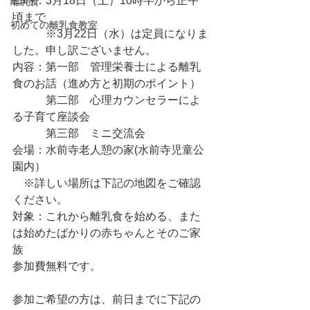
日時：3月18日（土）10時半から正午
離乳食
頃まで　
初めての離乳食教室
　　　※3月22日（水）は定員になりま
した。申し訳ございません。
内容：第一部　管理栄養士による離乳
食のお話（進め方と初期のポイント）
　　　第二部　心理カウンセラーによ
る子育て座談会
　　　第三部　ミニ交流会
会場：水前寺老人憩の家(水前寺児童公
園内）
　※詳しい場所は下記の地図をご確認
ください。
対象：これから離乳食を始める、また
は始めたばかりの赤ちゃんとそのご家
族
参加費無料です。
参加ご希望の方は、前日までに下記の