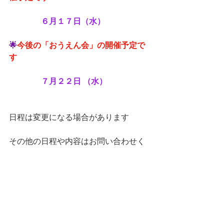
６月１７日（水）　
🌟
今後の「おうえん会」の開催予定で
す
　　　　７月２２日 （水）
日程は変更になる場合があります
その他の日程や内容はお問い合わせく
ださいね👌
その他、薬局ではお薬の相談、育児相
談、心理カウンセリング、
　各ライフステージの栄養・健康相談
を行っています