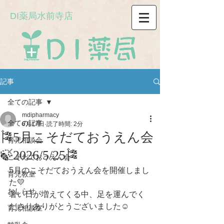
DI薬局水前寺店
記事
全ての記事
mdipharmacy
全ての記事
6月17日
読了時間: 2分
🎏5月こそだておうえん会
育児相談会
🍃2026/5/25🎏
こそだておうえん会
5月のこそだておうえん会を開催しまし
育児教室
た💛
おしらせ
暑い日が増えてくる中、足を運んでく
ださりありがとうございました☺
育児相談室