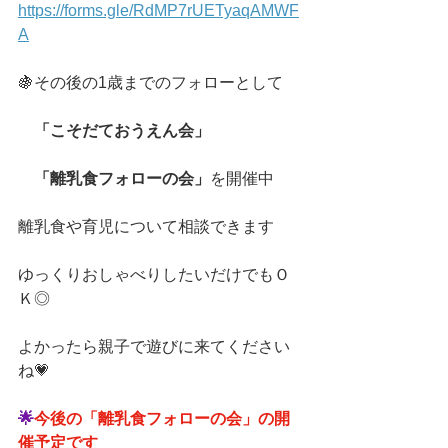
https://forms.gle/RdMP7rUETyaqAMWF
A
🍇その後の1歳までのフォローとして
　「こそだておうえん会」
　「離乳食フォローの会」
を開催中
離乳食や育児について相談できます
ゆっくりおしゃべりしたいだけでもＯ
Ｋ◎
よかったら親子で遊びに来てください
ね💗
🌟
今後の「離乳食フォローの会」の開
催予定です