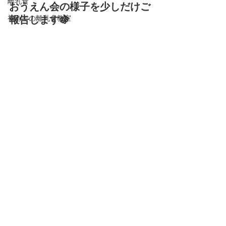
離乳食
おうえん会の様子を少しだけご
初めての離乳食教室
報告します🍇