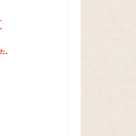
、
。
た。