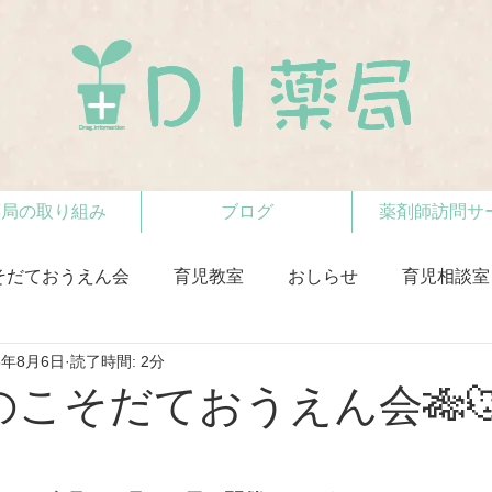
薬局の取り組み
ブログ
薬剤師訪問サ
そだておうえん会
育児教室
おしらせ
育児相談室
5年8月6日
読了時間: 2分
月のこそだておうえん会🎋