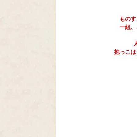
ものす
一組、
抱っこは