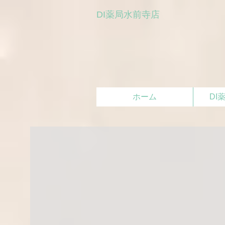
DI薬局水前寺店
ホーム
DI