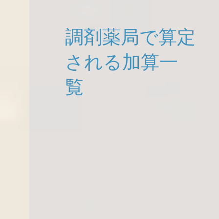
調剤薬局で算定
される加算一
覧